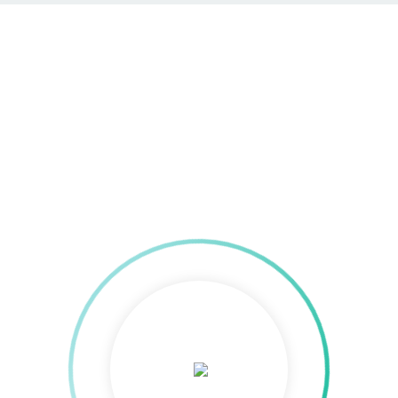
UX & Conversion
Optimierung
Home
»
Digital Expertise
»
Agency & Insights
»
UX &
Conversion Optimierung