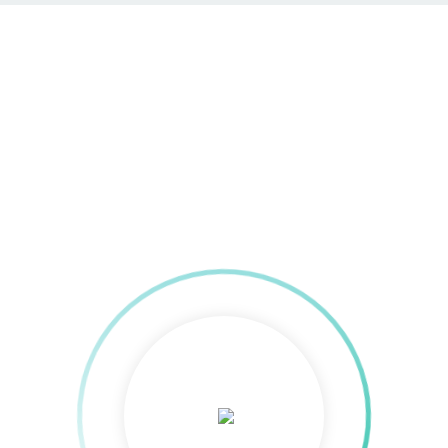
Voice Search SEO
Home
»
Technik & Strategie
»
SEO
(Suchmaschinenoptimierung)
»
Voice Search SEO