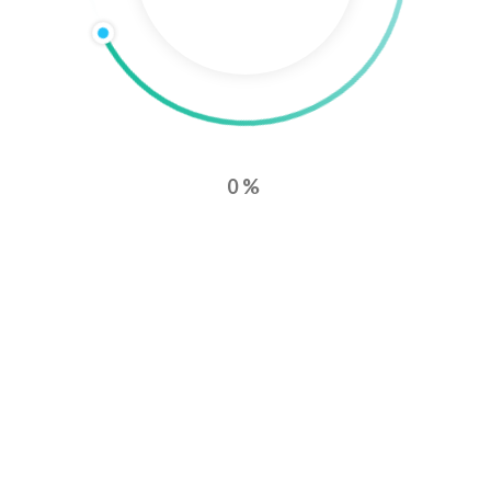
Eine gut gestaltete Unternehmenswebsite ist entscheidend für
den Erfolg im digitalen Zeitalter.
Hadiss Group
entwickelt
maßgeschneiderte Lösungen, die Ihre Marke professionell
präsentieren und die Nutzererfahrung optimieren. Wir
kombinieren innovatives Design mit benutzerfreundlicher
0%
Navigation, um Ihre Zielgruppe zu begeistern und Ihre Online-
Präsenz nachhaltig zu stärken. Vertrauen Sie auf unser Know-
how, um Ihre Unternehmenswebsite erfolgreich zu gestalten
und Ihre Marktposition zu festigen.
Die Erstellung einer Corporate Website erfordert eine präzise
Planung und Umsetzung.
Hadiss Group
begleitet Sie durch