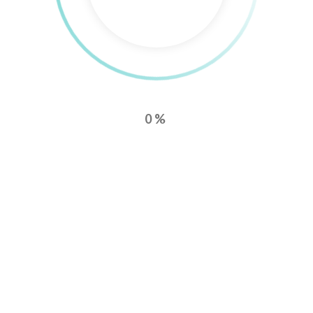
Hadiss Group
hilft Ihnen dabei, diese Strategie erfolgreich
umzusetzen.
Erfolgreiches
Sponsored
0%
Content für Ihr
Unternehmen
Durch gut geplantes Sponsored Content können Unternehmen
ihre Sichtbarkeit und Reichweite erheblich erhöhen. Es bietet
eine ausgezeichnete Möglichkeit, mit potenziellen Kunden auf
authentische Weise zu interagieren.
Hadiss Group
unterstützt
Sie bei der effektiven Umsetzung dieser Maßnahme für
maximalen Erfolg.