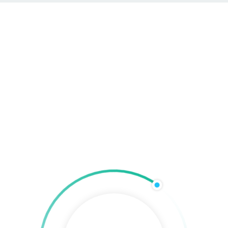
com
Hadiss Group Agentur
taltung
Werbetechnik
Online-Marketing
Technik & 
Wandkalender
Home
»
Print & Gestaltung
»
Kreativprodukte
»
Wandkalender