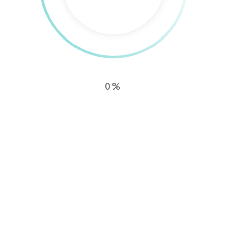
Botschaft auf visuell ansprechende Weise zu vermitteln. Diese
Formate eignen sich hervorragend für die Vermarktung von
Produkten und Dienstleistungen.
Mit innovativen Ideen und hochwertiger Produktion sorgen wir
dafür, dass Ihre Kurzfilme und Werbespots die Zielgruppe
direkt ansprechen.
Hadiss Group
setzt auf eine professionelle
Umsetzung, die die Werte und das Image Ihres Unternehmens
0%
optimal widerspiegelt. Unsere Lösungen sind stets auf Ihre
individuellen Bedürfnisse abgestimmt.
Kreative
Filmproduktion
für Werbung
Die kreative Filmproduktion für Werbung ist ein wesentlicher
Bestandteil erfolgreicher Marketingstrategien.
Hadiss Group
entwickelt einzigartige Konzepte, die sowohl visuell als auch