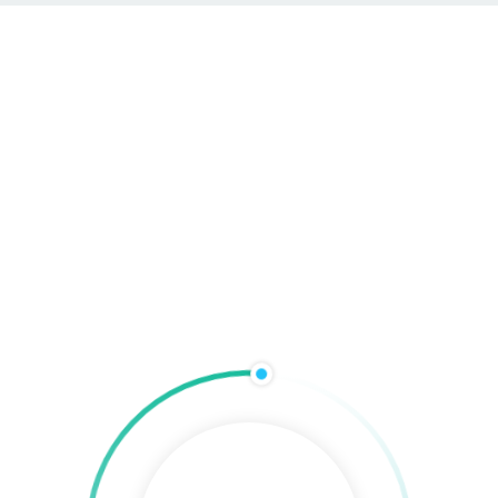
com
Hadiss Group Agentur
taltung
Werbetechnik
Online-Marketing
Technik & 
Relieflack
Home
»
Print & Gestaltung
»
Veredelung & Spezialdruck
»
Reliefla