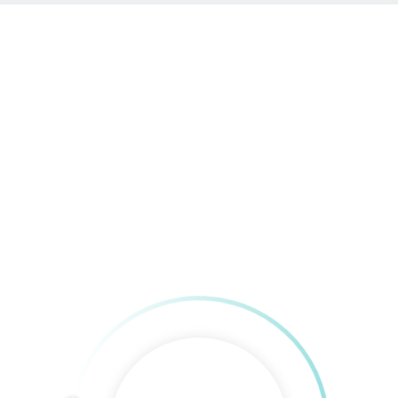
Google Ads
com
Hadiss Group Agentur
Home
»
Digital Expertise
»
SEO & SEA
»
Google Ads
taltung
Werbetechnik
Online-Marketing
Technik & 